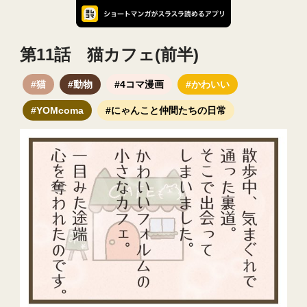
第11話 猫カフェ(前半)
#猫
#動物
#4コマ漫画
#かわいい
#YOMcoma
#にゃんこと仲間たちの日常