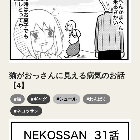
猫がおっさんに見える病気のお話
【4】
#猫
#ギャグ
#シュール
#わんぱく
#ネコッサン