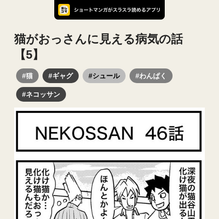
猫がおっさんに見える病気の話
【5】
#猫
#ギャグ
#シュール
#わんぱく
#ネコッサン