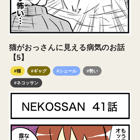
猫がおっさんに見える病気のお話
【5】
#猫
#ギャグ
#シュール
#勢い
#ネコッサン