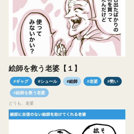
絵師を救う老婆【１】
#ギャグ
#シュール
#絵師
#老婆
#勢い
#絵師を救う老婆
どうも、老婆