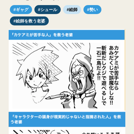
#ギャグ
#シュール
#絵師
#勢い
#絵師を救う老婆