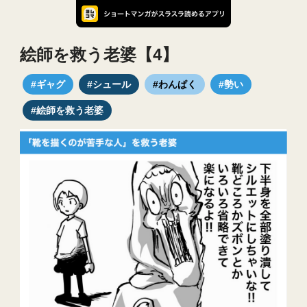
絵師を救う老婆【4】
#ギャグ
#シュール
#わんぱく
#勢い
#絵師を救う老婆