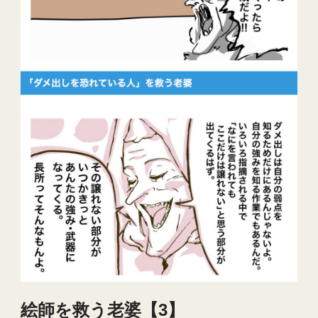
絵師を救う老婆【3】