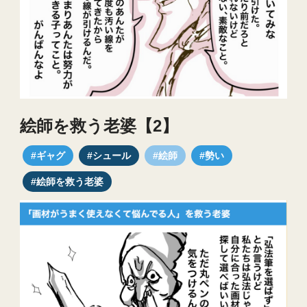
絵師を救う老婆【2】
#ギャグ
#シュール
#絵師
#勢い
#絵師を救う老婆